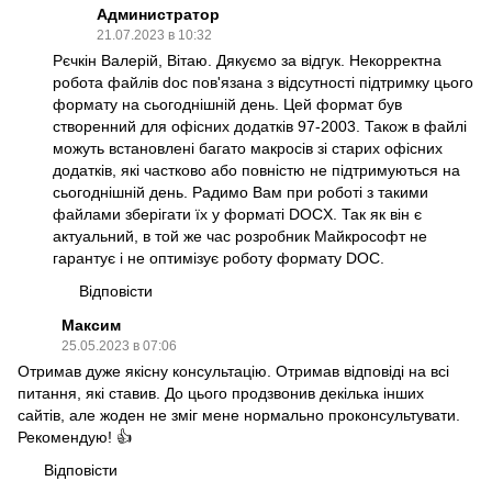
Администратор
21.07.2023 в 10:32
Рєчкін Валерій, Вітаю. Дякуємо за відгук. Некорректна
робота файлів doc пов'язана з відсутності підтримку цього
формату на сьогоднішній день. Цей формат був
створенний для офісних додатків 97-2003. Також в файлі
можуть встановлені багато макросів зі старих офісних
додатків, які частково або повністю не підтримуються на
сьогоднішній день. Радимо Вам при роботі з такими
файлами зберігати їх у форматі DOCX. Так як він є
актуальний, в той же час розробник Майкрософт не
гарантує і не оптимізує роботу формату DOC.
Відповісти
Максим
25.05.2023 в 07:06
Отримав дуже якісну консультацію. Отримав відповіді на всі
питання, які ставив. До цього продзвонив декілька інших
сайтів, але жоден не зміг мене нормально проконсультувати.
Рекомендую! 👍
Відповісти