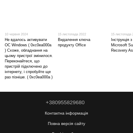
10 червня 2024
15 листопада 2022
15 листопада 
Не вдалось активувати
Видалення ключа
Інструкція 
ОС Windows ( 0xc0ea000a
продукту Office
Microsoft Su
) Схоже, обладнання на
Recovery As
цьому пристрої змінилося.
Переконайтеся, що
пристрій підключено до
інтернету, і спробуйте ще
раз пізніше. ( 0xc0ea000a )
+380955829680
Контактна інформація
Повна версія сайту