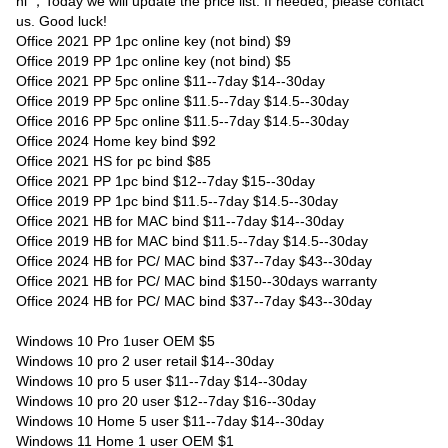
hi ，Today we will update the price list. If needed, please contact
us. Good luck!
Office 2021 PP 1pc online key (not bind) $9
Office 2019 PP 1pc online key (not bind) $5
Office 2021 PP 5pc online $11--7day $14--30day
Office 2019 PP 5pc online $11.5--7day $14.5--30day
Office 2016 PP 5pc online $11.5--7day $14.5--30day
Office 2024 Home key bind $92
Office 2021 HS for pc bind $85
Office 2021 PP 1pc bind $12--7day $15--30day
Office 2019 PP 1pc bind $11.5--7day $14.5--30day
Office 2021 HB for MAC bind $11--7day $14--30day
Office 2019 HB for MAC bind $11.5--7day $14.5--30day
Office 2024 HB for PC/ MAC bind $37--7day $43--30day
Office 2021 HB for PC/ MAC bind $150--30days warranty
Office 2024 HB for PC/ MAC bind $37--7day $43--30day
Windows 10 Pro 1user OEM $5
Windows 10 pro 2 user retail $14--30day
Windows 10 pro 5 user $11--7day $14--30day
Windows 10 pro 20 user $12--7day $16--30day
Windows 10 Home 5 user $11--7day $14--30day
Windows 11 Home 1 user OEM $1