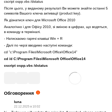
cscript ospp.vbs /dstatus
Після цього, у виданому результаті Ви можете знайти останні 5
символів Вашого ключа активації (product key).
Як дізнатися ключ для Microsoft Office 2010
Аналогічно і для Офісу 2010, зі зміною в цифрах, що водяться,
в команду в терміналі.
- Натискаємо гарячі клавіші Win + R
- Далі по черзі вводимо наступні команди:
cd ”c:\Program Files\Microsoft Office\Office14”
cd /d C:\Program Files\Microsoft Office\Office14
cscript ospp.vbs /dstatus
Обговорення
1
luna
22.12.2025 в 10:02