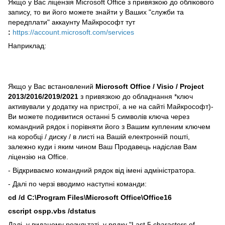
Якщо у Вас ліцензія Microsoft Office з привязкою до облікового
запису, то ви його можете знайти у Ваших "служби та
передплати" аккаунту Майкрософт тут
:
https://account.microsoft.com/services
Наприклад:
Якщо у Вас встановлений
Microsoft Office / Visio / Project
2013/2016/2019/2021
з привязкою до обладнання *ключ
активували у додатку на пристрої, а не на сайті Майкрософт)-
Ви можете подивитися останні 5 символів ключа через
командний рядок і порівняти його з Вашим купленим ключем
на коробці / диску / в листі на Вашій електронній пошті,
залежно куди і яким чином Ваш Продавець надіслав Вам
ліцензію на Office.
- Відкриваємо командний рядок від імені адміністратора.
- Далі по черзі вводимо наступні команди:
cd /d C:\Program Files\Microsoft Office\Office16
cscript ospp.vbs /dstatus
Далі, у виданому результаті, у рядку "Last 5 characters of